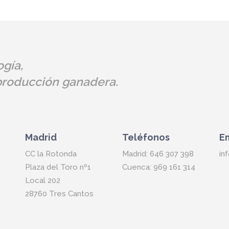
gía,
 producción ganadera.
Madrid
Teléfonos
E
CC la Rotonda
Madrid: 646 307 398
in
Plaza del Toro nº1
Cuenca: 969 161 314
Local 202
28760 Tres Cantos