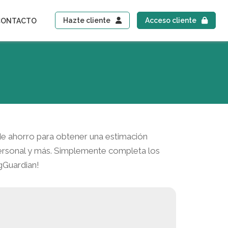
Hazte cliente
Acceso cliente
CONTACTO
 de ahorro para obtener una estimación
personal y más. Simplemente completa los
gGuardian!