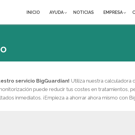
INICIO
AYUDA
NOTICIAS
EMPRESA
ro
estro servicio BigGuardian!
Utiliza nuestra calculadora
onitorización puede reducir tus costes en tratamientos, 
ultados inmediatos. ¡Empieza a ahorrar ahora mismo con Bi