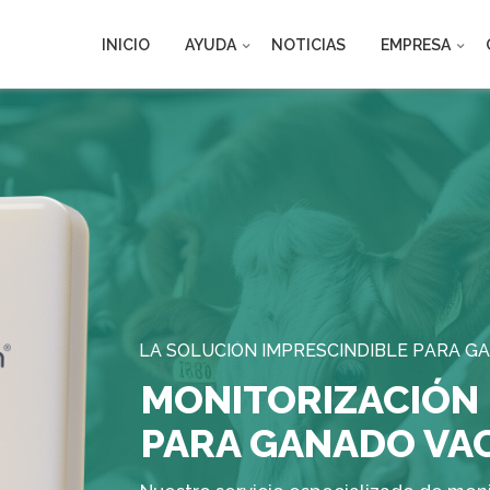
INICIO
AYUDA
NOTICIAS
EMPRESA
L
A
S
O
L
U
C
I
Ó
N
I
M
P
R
E
S
C
I
N
D
I
B
L
E
P
A
R
A
G
A
MONITORIZACIÓN
PARA GANADO VA