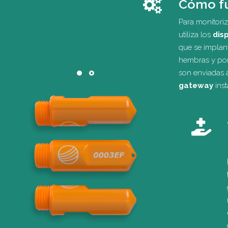
Cómo f
Para monitori
utiliza los
dis
que se implant
hembras y por
son enviadas a
gateway
inst