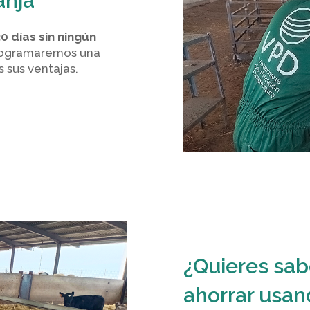
anja
30 días sin ningún
programaremos una
 sus ventajas.
¿Quieres sa
ahorrar usan