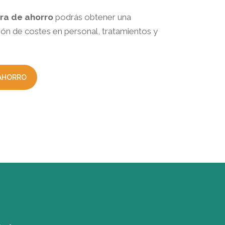
ra de ahorro
podrás obtener una
ión de costes en personal, tratamientos y
AHORRO