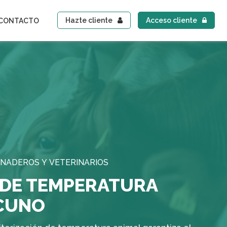
Hazte cliente
Acceso cliente
CONTACTO
N
A
D
E
R
O
S
Y
V
E
T
E
R
I
N
A
R
I
O
S
 DE TEMPERATURA
CUNO