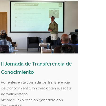
II Jornada de Transferencia de
BigGuard
Conocimiento
BigGuardian
relacionado
Ponentes en la Jornada de Transferencia
necesidad d
de Conocimiento. Innovación en el sector
animal y me
agroalimentario.
gracias a n
Mejora tu explotación ganadera con
control de 