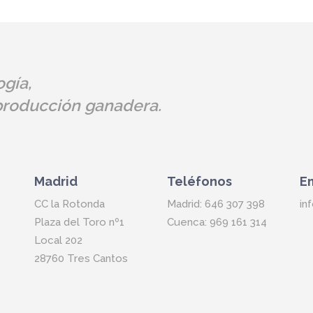
gía,
 producción ganadera.
Madrid
Teléfonos
E
CC la Rotonda
Madrid: 646 307 398
in
Plaza del Toro nº1
Cuenca: 969 161 314
Local 202
28760 Tres Cantos