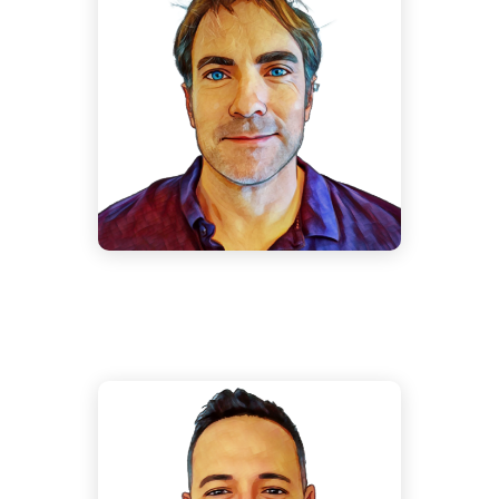
Iñaki Espinosa
Crespo
Veterinario I+D+i
Carlos León Cabrera